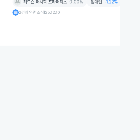
허드슨 퍼시픽 프라퍼티스
0.00%
임대업
-1.22%
AI
-1.
2건의 연관 소식
25.12.10
|