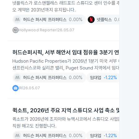
넷플릭스가 로스앤젤레스 래드포드 스튜디오 센터 인수를 추진하며 현지
오 계약은 2031년까지 유지됩니다.
허드슨 퍼시픽 프라퍼티스
0.00%
넷플릭스
0.00%
임
Hollywood Reporter
26.05.07
|
허드슨퍼시픽, 서부 해안서 임대 점유율 3분기 연속 상승
Hudson Pacific Properties가 2026년 1분기 미국 서부 
샌프란시스코와 실리콘 밸리, Puget Sound 지역에서 임대 수요가 
허드슨 퍼시픽 프라퍼티스
0.00%
임대업
-1.22%
AI
-1.
IR
26.05.07
|
퀵소트, 2026년 주요 지역 스튜디오 사업 축소 및 직원 
퀵소트가 2026년에 조지아와 뉴멕시코에서 스튜디오 사업을 중단하고
직원 해고도 진행합니다.
허드슨 퍼시픽 프라퍼티스
0.00%
임대업
-1.22%
환경산