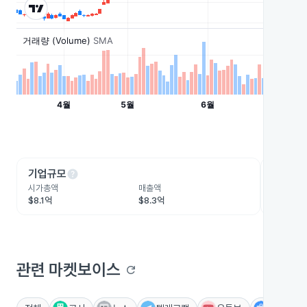
help
he
기업규모
수익성
시가총액
매출액
영업이익
$8.1억
$8.3억
-$1.4억
관련 마켓보이스
refresh