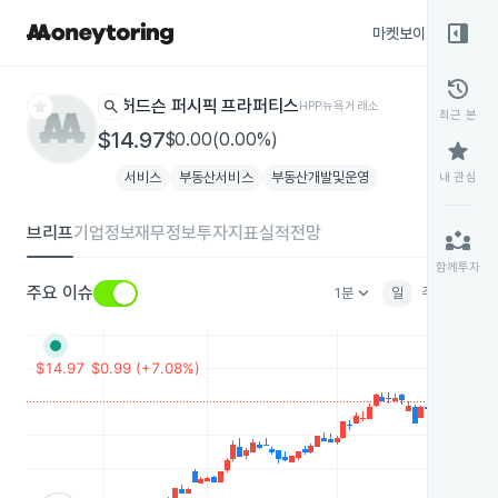
right_panel_open
마켓보이스
종목
history
star
search
허드슨 퍼시픽 프라퍼티스
HPP
뉴욕거래소
최근 본
$14.97
$0.00(0.00%)
star
서비스
부동산서비스
부동산개발및운영
내 관심
브리프
기업정보
재무정보
투자지표
실적전망
partner_exchange
함께투자
keyboard_arrow_down
주요 이슈
1분
일
주
월
분