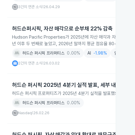
3건의 연관 소식
26.04.29
|
허드슨퍼시픽, 자산 매각으로 순부채 22% 감축
Hudson Pacific Properties가 2025년에 자산 매각과 자본
년 이후 두 번째로 높았고, 2026년 말까지 평균 점유율 80~82%를 
허드슨 퍼시픽 프라퍼티스
0.00%
AI
-1.98%
임대업
-1.
2건의 연관 소식
26.03.02
|
허드슨 퍼시픽 2025년 4분기 실적 발표, 세부 내용 미공
허드슨 퍼시픽 프로퍼티즈가 2025년 4분기 실적을 발표했으나 구체적
허드슨 퍼시픽 프라퍼티스
0.00%
Nasdaq
26.02.26
|
허드슨 퍼시픽, 자산 매각과 임대 확대로 재무구조 개선