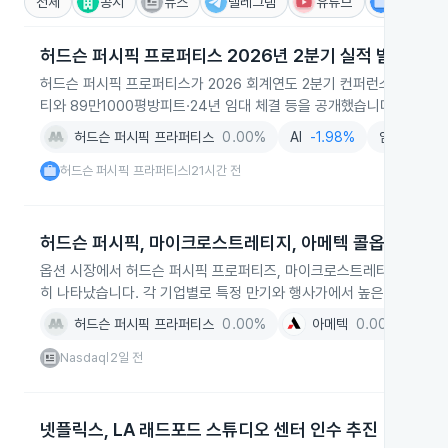
전체
공시
뉴스
텔레그램
유튜브
IR
허드슨 퍼시픽 프로퍼티스 2026년 2분기 실적 발표
허드슨 퍼시픽 프로퍼티스가 2026 회계연도 2분기 컨퍼런스콜에서 신
티와 89만1000평방피트·24년 임대 체결 등을 공개했습니다.
허드슨 퍼시픽 프라퍼티스
0.00%
AI
-1.98%
임대업
-1.
허드슨 퍼시픽 프라퍼티스
21시간 전
|
허드슨 퍼시픽, 마이크로스트레티지, 아메텍 콜옵션 활발
옵션 시장에서 허드슨 퍼시픽 프로퍼티즈, 마이크로스트레티지, 아메텍의 
히 나타났습니다. 각 기업별로 특정 만기와 행사가에서 높은 거래량이
허드슨 퍼시픽 프라퍼티스
0.00%
아메텍
0.00%
Nasdaq
2일 전
|
넷플릭스, LA 래드포드 스튜디오 센터 인수 추진