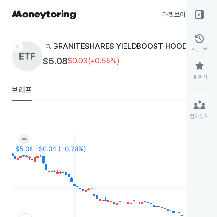
right_panel_open
마켓보이스
종목
history
star
search
GRANITESHARES YIELDBOOST HOOD 2X
HOYY
최근 본
$5.08
$0.03(+0.55%)
star
내 관심
브리프
partner_exchange
함께투자