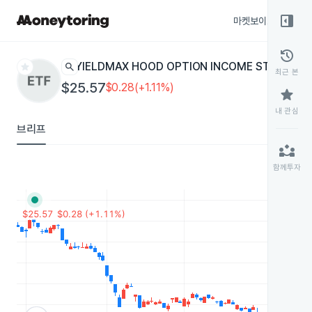
right_panel_open
마켓보이스
종목
history
star
search
YIELDMAX HOOD OPTION INCOME STRATEG
최근 본
$25.57
$0.28(+1.11%)
star
내 관심
브리프
partner_exchange
함께투자