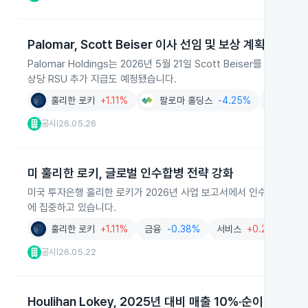
Palomar, Scott Beiser 이사 선임 및 보상 계획 발표
Palomar Holdings는 2026년 5월 21일 Scott Beiser를 C
상당 RSU 추가 지급도 예정됐습니다.
훌리한 로키
+1.11%
팔로마 홀딩스
-4.25%
은행및여
공시
26.05.26
|
미 훌리한 로키, 글로벌 인수합병 전략 강화
미국 투자은행 훌리한 로키가 2026년 사업 보고서에서 인수합병 자문
에 집중하고 있습니다.
훌리한 로키
+1.11%
금융
-0.38%
서비스
+0.22%
솔
공시
26.05.22
|
Houlihan Lokey, 2025년 대비 매출 10%·순이익 7% 