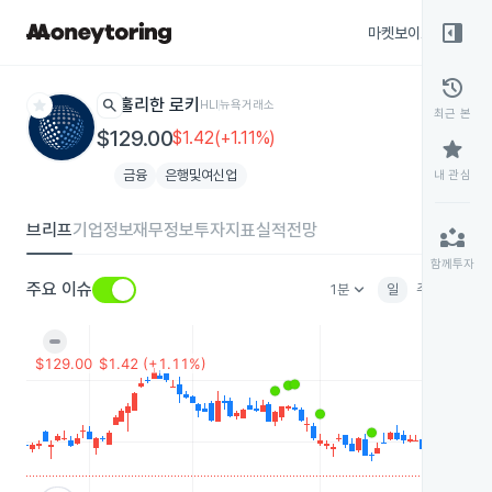
right_panel_open
마켓보이스
종목
history
star
search
훌리한 로키
HLI
뉴욕거래소
최근 본
$129.00
$1.42(+1.11%)
star
금융
은행및여신업
내 관심
브리프
기업정보
재무정보
투자지표
실적전망
partner_exchange
함께투자
keyboard_arrow_down
주요 이슈
1분
일
주
월
분