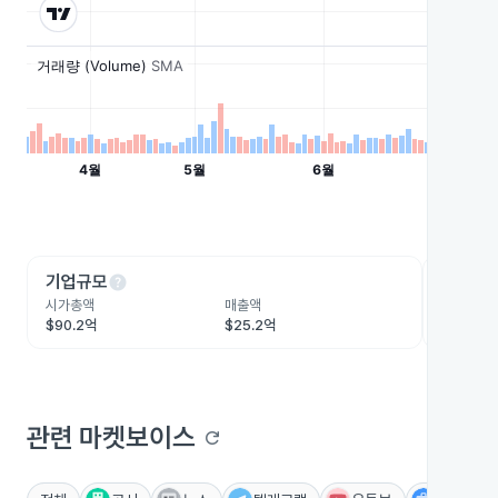
help
he
기업규모
수익성
시가총액
매출액
영업이익
$90.2억
$25.2억
$5.3억
관련 마켓보이스
refresh