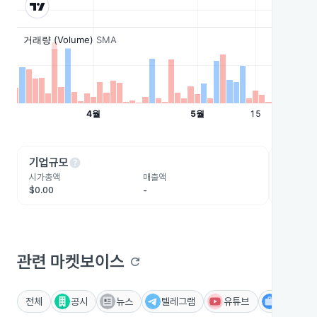
help
he
기업규모
수익성
시가총액
매출액
영업이익
$0.00
-
-
관련 마켓보이스
refresh
전체
공시
뉴스
텔레그램
유튜브
IR