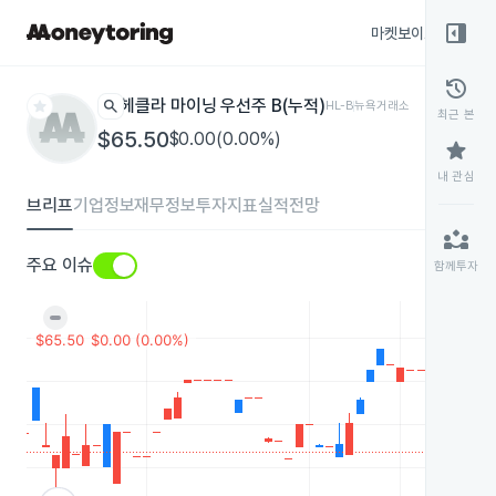
right_panel_open
마켓보이스
종목
history
star
search
헤클라 마이닝 우선주 B(누적)
HL-B
뉴욕거래소
최근 본
$65.50
$0.00(0.00%)
star
내 관심
브리프
기업정보
재무정보
투자지표
실적전망
partner_exchange
주요 이슈
함께투자