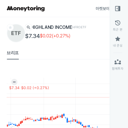
right_panel_open
마켓보이스
종목
history
star
search
HIGHLAND INCOME
HFRO
ETF
최근 본
$7.34
$0.02(+0.27%)
star
내 관심
브리프
partner_exchange
함께투자