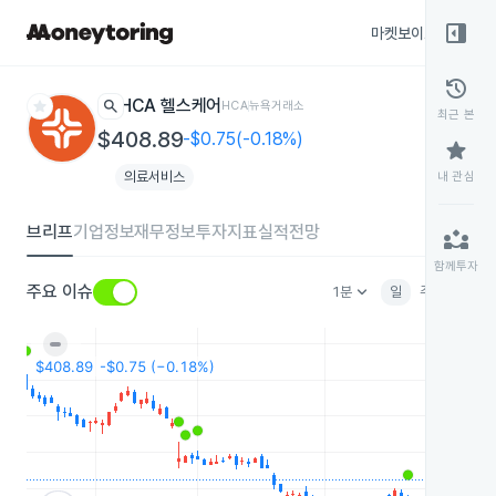
right_panel_open
마켓보이스
종목
history
star
search
HCA 헬스케어
HCA
뉴욕거래소
최근 본
$408.89
-$0.75(-0.18%)
star
의료서비스
내 관심
브리프
기업정보
재무정보
투자지표
실적전망
partner_exchange
함께투자
keyboard_arrow_down
주요 이슈
1분
일
주
월
분