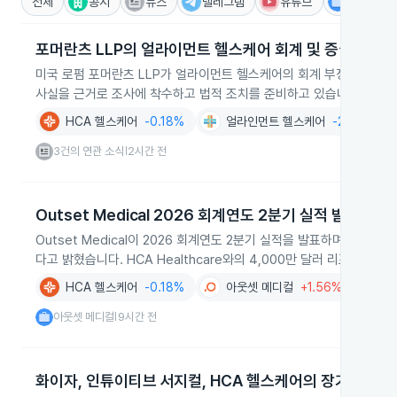
전체
공시
뉴스
텔레그램
유튜브
IR
포머란츠 LLP의 얼라이먼트 헬스케어 회계 및 증권 조사 
미국 로펌 포머란츠 LLP가 얼라이먼트 헬스케어의 회계 부정과 증권 사
사실을 근거로 조사에 착수하고 법적 조치를 준비하고 있습니다.
HCA 헬스케어
-0.18%
얼라인먼트 헬스케어
-2.19%
3건의 연관 소식
2시간 전
|
Outset Medical 2026 회계연도 2분기 실적 발표
Outset Medical이 2026 회계연도 2분기 실적을 발표하며 전체 
다고 밝혔습니다. HCA Healthcare와의 4,000만 달러 리프레시 
HCA 헬스케어
-0.18%
아웃셋 메디컬
+1.56%
서비스
아웃셋 메디컬
9시간 전
|
화이자, 인튜이티브 서지컬, HCA 헬스케어의 장기 투자 