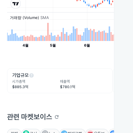
help
he
기업규모
수익성
시가총액
매출액
영업이익
$885.3억
$780.1억
$120.7
관련 마켓보이스
refresh