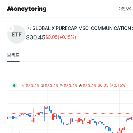
마켓보이
star
search
GLOBAL X PURECAP MSCI COMMUNICATION 
$30.45
$0.05(+0.15%)
브리프