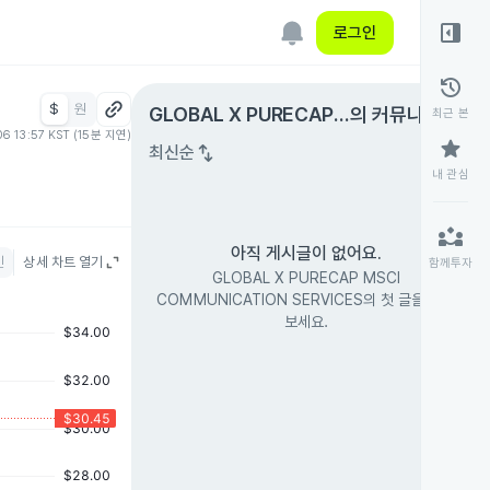
right_panel_open
로그인
history
$
원
expand_circle_right
GLOBAL X PURECAP
의 커뮤니티
최근 본
06 13:57 KST (15분 지연)
MSCI COMMUNICATIO
star
swap_vert
최신순
N SERVICES
내 관심
partner_exchange
아직 게시글이 없어요.
인
상세 차트 열기
함께투자
GLOBAL X PURECAP MSCI
COMMUNICATION SERVICES의 첫 글을 남겨
보세요.