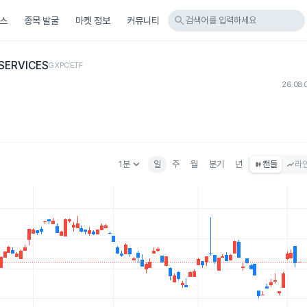
search
스
종목 발굴
마켓 정보
커뮤니티
검색어를 입력하세요
SERVICES
GXPC
ETF
26.08.
keyboard_arrow_down
1분
일
주
월
분기
년
캔들
라