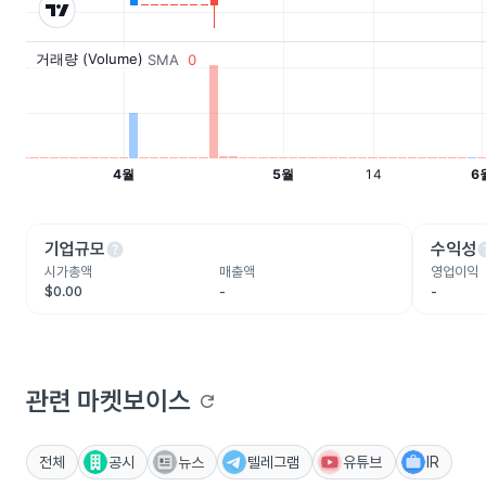
help
he
기업규모
수익성
시가총액
매출액
영업이익
$0.00
-
-
관련 마켓보이스
refresh
전체
공시
뉴스
텔레그램
유튜브
IR