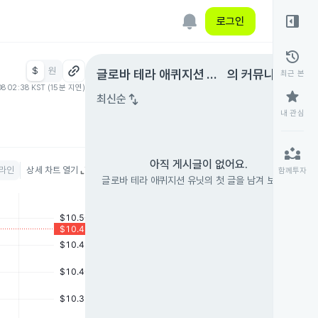
right_panel_open
로그인
history
$
원
expand_circle_right
글로바 테라 애퀴지션 유
의 커뮤니티
최근 본
08 02:38 KST (15분 지연)
닛
star
swap_vert
최신순
내 관심
partner_exchange
아직 게시글이 없어요.
라인
상세 차트 열기
함께투자
글로바 테라 애퀴지션 유닛의 첫 글을 남겨 보세요.