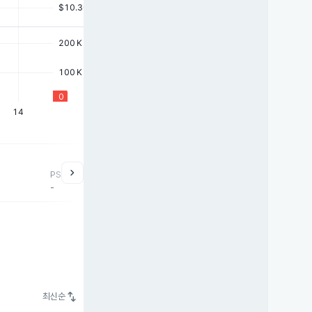
chevron_right
PSR
-
swap_vert
최신순