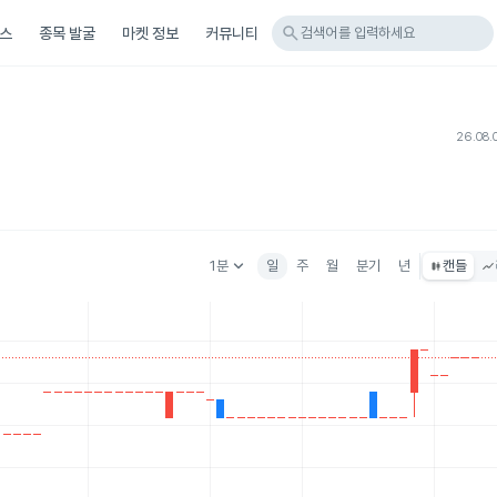
search
스
종목 발굴
마켓 정보
커뮤니티
검색어를 입력하세요
26.08.
keyboard_arrow_down
1분
일
주
월
분기
년
캔들