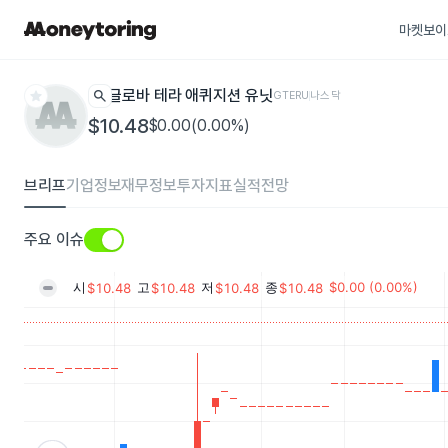
마켓보이
star
search
글로바 테라 애퀴지션 유닛
GTERU
나스닥
$10.48
$0.00(0.00%)
브리프
기업정보
재무정보
투자지표
실적전망
주요 이슈