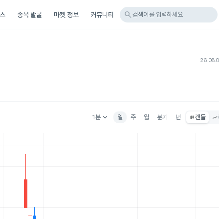
search
스
종목 발굴
마켓 정보
커뮤니티
검색어를 입력하세요
26.08.
keyboard_arrow_down
1분
일
주
월
분기
년
캔들