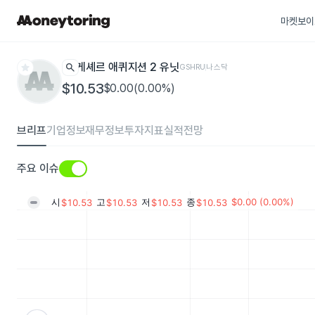
마켓보이
star
search
게셰르 애퀴지션 2 유닛
GSHRU
나스닥
$10.53
$0.00(0.00%)
브리프
기업정보
재무정보
투자지표
실적전망
주요 이슈