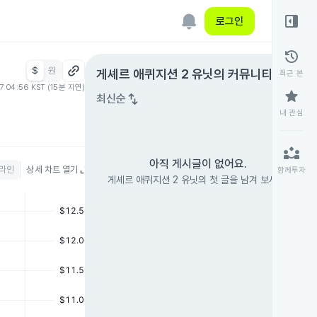
right_panel_open
로그인
history
$
원
expand_circle_right
게셰르 애퀴지션 2 유닛
의 커뮤니티
최근 본
07 04:56 KST (15분 지연)
star
swap_vert
최신순
내 관심
partner_exchange
아직 게시글이 없어요.
라인
상세 차트 열기
함께투자
게셰르 애퀴지션 2 유닛의 첫 글을 남겨 보세요.