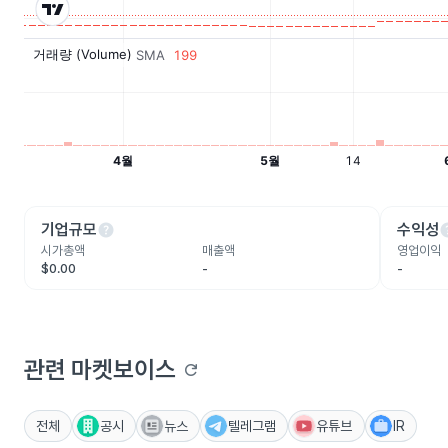
help
he
기업규모
수익성
시가총액
매출액
영업이익
$0.00
-
-
관련 마켓보이스
refresh
전체
공시
뉴스
텔레그램
유튜브
IR