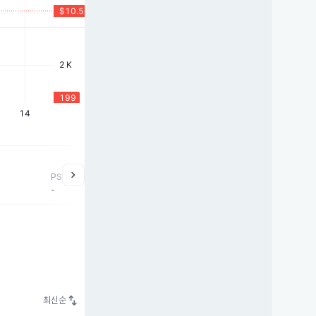
chevron_right
PSR
-
swap_vert
최신순