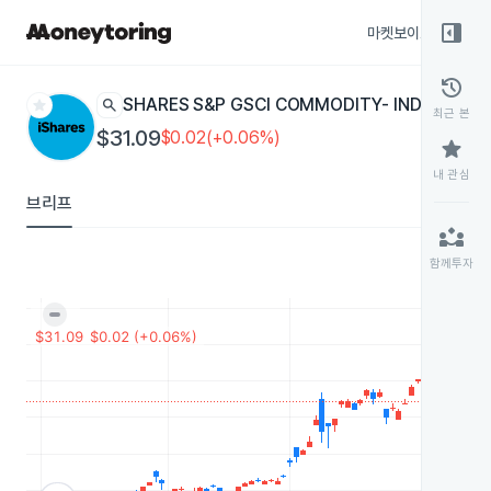
right_panel_open
마켓보이스
종목
history
star
search
ISHARES S&P GSCI COMMODITY- INDEXEDED
최근 본
$31.09
$0.02(+0.06%)
star
내 관심
브리프
partner_exchange
함께투자