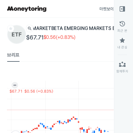
right_panel_open
마켓보이스
종목
history
star
search
MARKETBETA EMERGING MARKETS EQUITY
G
최근 본
$67.71
$0.56(+0.83%)
star
내 관심
브리프
partner_exchange
함께투자