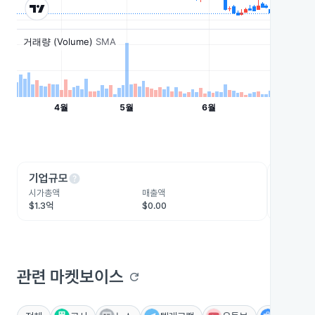
help
he
기업규모
수익성
시가총액
매출액
영업이익
$1.3억
$0.00
-$4,037
관련 마켓보이스
refresh