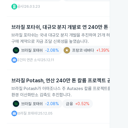
공시
26.03.23
|
브라질 포타쉬, 대규모 분지 개발로 연 240만 톤 목표
브라질 포타쉬는 국내 대규모 분지 개발을 추진하며 21개 허가를 확보하고
구매 계약으로 자금 조달 신뢰성을 높였습니다.
브라질 포태쉬
-2.08%
프랑코 네바다
+1.39%
비료
+
2건의 연관 소식
25.12.11
|
브라질 Potash, 연산 240만 톤 칼륨 프로젝트 공개
브라질 Potash가 아마조나스 주 Autazes 칼륨 프로젝트를 공개했습
환경 이산화탄소 감축도 추진합니다.
브라질 포태쉬
-2.08%
금융
+0.52%
브라질 포태쉬
25.12.05
|