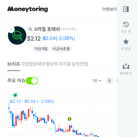
right_panel_open
마켓보이스
종목
history
star
search
브라질 포태쉬
GRO
아멕스
최근 본
$2.12
-$0.04(-2.08%)
star
자원개발
비금속광물
내 관심
브리프
기업정보
재무정보
투자지표
실적전망
partner_exchange
함께투자
keyboard_arrow_down
주요 이슈
1분
일
주
월
분