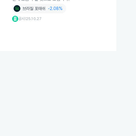
브라질 포태쉬
-2.08%
공시
25.10.27
|