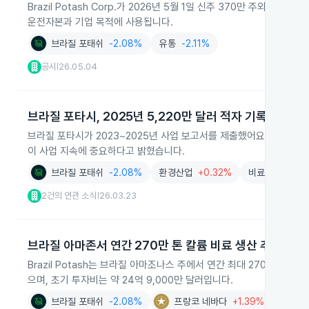
Brazil Potash Corp.가 2026년 5월 1일 신주 370만 주와 
운전자본과 기업 목적에 사용됩니다.
브라질 포태쉬
-2.08%
유통
-2.11%
공시
26.05.04
|
브라질 포타시, 2025년 5,220만 달러 적자 기록
브라질 포타시가 2023~2025년 사업 보고서를 제출했어요. 2025년에
이 사업 지속에 중요하다고 밝혔습니다.
브라질 포태쉬
-2.08%
환경산업
+0.32%
비료
+0.85%
2건의 연관 소식
26.03.23
|
브라질 아마존서 연간 270만 톤 칼륨 비료 생산 추진
Brazil Potash는 브라질 아마조나스 주에서 연간 최대 270만 톤
으며, 초기 투자비는 약 24억 9,000만 달러입니다.
브라질 포태쉬
-2.08%
프랑코 네바다
+1.39%
뉴