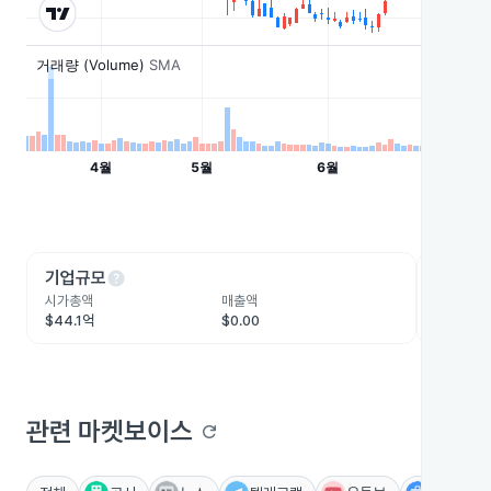
help
he
기업규모
수익성
시가총액
매출액
영업이익
$44.1억
$0.00
-$6,289
관련 마켓보이스
refresh