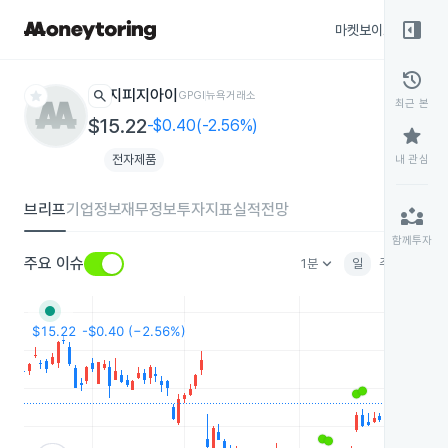
right_panel_open
마켓보이스
종목
history
star
search
지피지아이
GPGI
뉴욕거래소
최근 본
$15.22
-$0.40(-2.56%)
star
전자제품
내 관심
브리프
기업정보
재무정보
투자지표
실적전망
partner_exchange
함께투자
keyboard_arrow_down
주요 이슈
1분
일
주
월
분