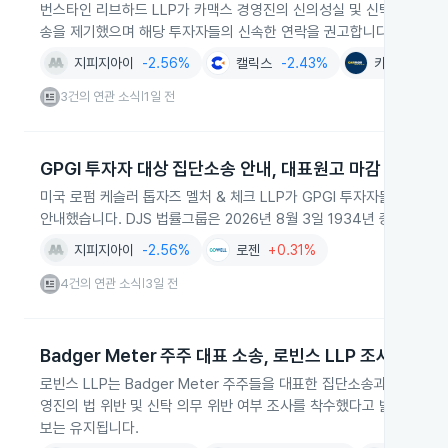
번스타인 리브하드 LLP가 카맥스 경영진의 신의성실 및 신탁 의무 위반 
송을 제기했으며 해당 투자자들의 신속한 연락을 권고합니다.
지피지아이
-2.56%
캘릭스
-2.43%
카맥스
-1.4
3건의 연관 소식
1일 전
|
GPGI 투자자 대상 집단소송 안내, 대표원고 마감
미국 로펌 케슬러 톱자즈 멜처 & 체크 LLP가 GPGI 투자자들에게 집
안내했습니다. DJS 법률그룹은 2026년 8월 3일 1934년 증권거래
지피지아이
-2.56%
로젠
+0.31%
4건의 연관 소식
3일 전
|
Badger Meter 주주 대표 소송, 로빈스 LLP 조사 착수
로빈스 LLP는 Badger Meter 주주들을 대표한 집단소송과 관련해
영진의 법 위반 및 신탁 의무 위반 여부 조사를 착수했다고 밝혔습니다.
보는 유지됩니다.