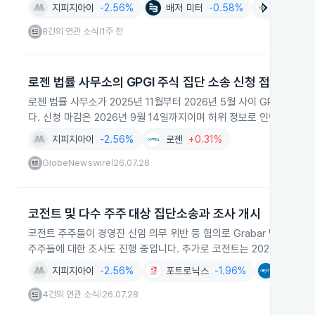
지피지아이
-2.56%
배저 미터
-0.58%
펜테어
+
8건의 연관 소식
1주 전
|
로젠 법률 사무소의 GPGI 주식 집단 소송 신청 접수
로젠 법률 사무소가 2025년 11월부터 2026년 5월 사이 GPGI 
다. 신청 마감은 2026년 9월 14일까지이며 허위 정보로 인한 손실에
지피지아이
-2.56%
로젠
+0.31%
GlobeNewswire
26.07.28
|
코전트 및 다수 주주 대상 집단소송과 조사 개시
코전트 주주들이 경영진 신임 의무 위반 등 혐의로 Grabar 법률사무소의 
주주들에 대한 조사도 진행 중입니다. 추가로 코전트는 2024년 2월부
지피지아이
-2.56%
포트로닉스
-1.96%
코젠트 
4건의 연관 소식
26.07.28
|