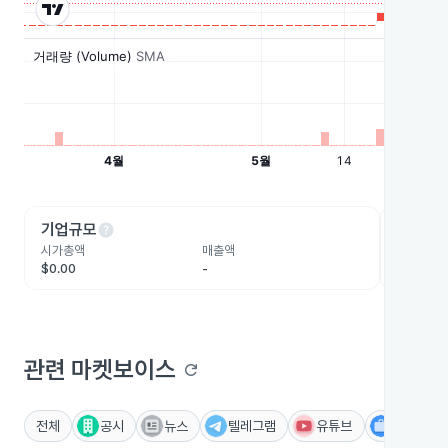
help
he
기업규모
수익성
시가총액
매출액
영업이익
$0.00
-
-
관련 마켓보이스
refresh
전체
공시
뉴스
텔레그램
유튜브
IR