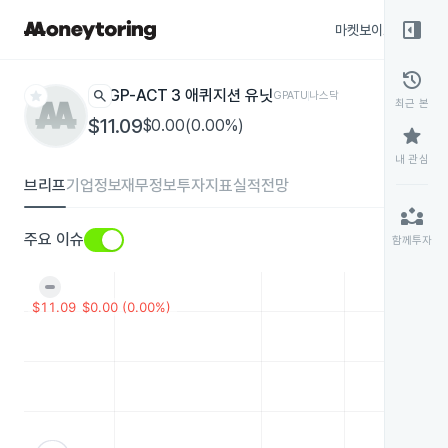
right_panel_open
마켓보이스
종목
history
star
search
GP-ACT 3 애퀴지션 유닛
GPATU
나스닥
최근 본
$11.09
$0.00(0.00%)
star
내 관심
브리프
기업정보
재무정보
투자지표
실적전망
partner_exchange
주요 이슈
함께투자