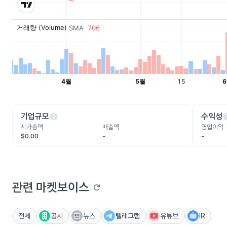
help
he
기업규모
수익성
시가총액
매출액
영업이익
$0.00
-
-
관련 마켓보이스
refresh
전체
공시
뉴스
텔레그램
유튜브
IR