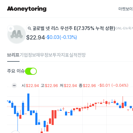
마켓보이
star
search
글로벌 넷 리스 우선주 E(7.375% 누적 상환)
GNL-E
뉴욕
$22.94
-$0.03(-0.13%)
브리프
기업정보
재무정보
투자지표
실적전망
주요 이슈