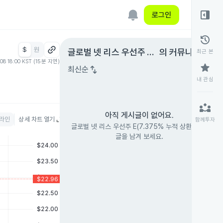
right_panel_open
로그인
history
$
원
expand_circle_right
글로벌 넷 리스 우선주 E
의 커뮤니티
최근 본
.08 18:00 KST (15분 지연)
(7.375% 누적 상환)
star
swap_vert
최신순
내 관심
partner_exchange
아직 게시글이 없어요.
라인
상세 차트 열기
함께투자
글로벌 넷 리스 우선주 E(7.375% 누적 상환)의 첫
글을 남겨 보세요.