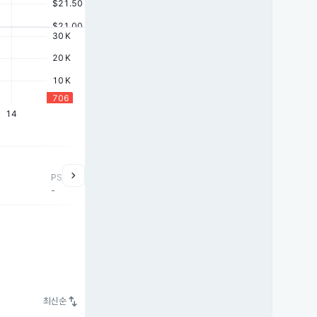
chevron_right
PSR
-
swap_vert
최신순