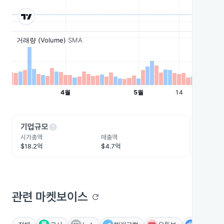
help
he
기업규모
수익성
시가총액
매출액
영업이익
$18.2억
$4.7억
$7,502.
관련 마켓보이스
refresh