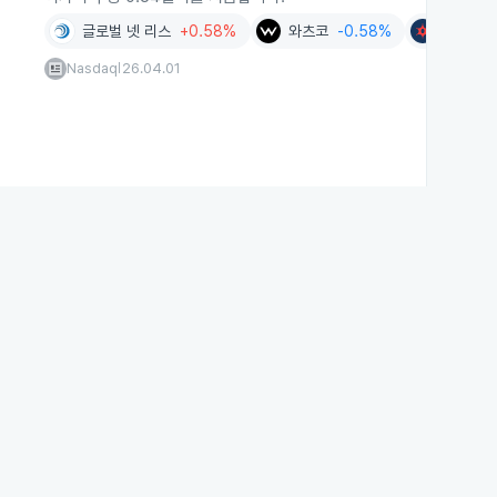
글로벌 넷 리스
+0.58%
와츠코
-0.58%
머피 오
Nasdaq
26.04.01
|