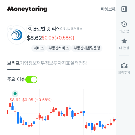
right_panel_open
마켓보이스
종목
history
star
search
글로벌 넷 리스
GNL
뉴욕거래소
최근 본
$8.62
$0.05(+0.58%)
star
서비스
부동산서비스
부동산개발및운영
내 관심
브리프
기업정보
재무정보
투자지표
실적전망
partner_exchange
함께투자
주요 이슈