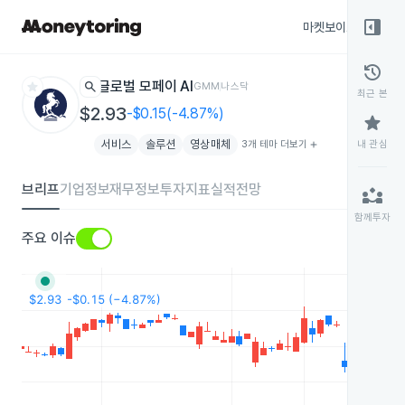
right_panel_open
마켓보이스
종목
history
star
search
글로벌 모페이 AI
GMM
나스닥
최근 본
$2.93
-$0.15(-4.87%)
star
서비스
솔루션
영상매체
3개 테마 더보기
add
내 관심
브리프
기업정보
재무정보
투자지표
실적전망
partner_exchange
함께투자
주요 이슈