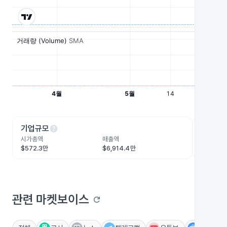
help
he
기업규모
수익성
시가총액
매출액
영업이익
$572.3만
$6,914.4만
-$1,095
관련 마켓보이스
refresh