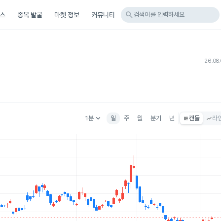
search
스
종목 발굴
마켓 정보
커뮤니티
검색어를 입력하세요
26.08.
keyboard_arrow_down
1분
일
주
월
분기
년
캔들
라