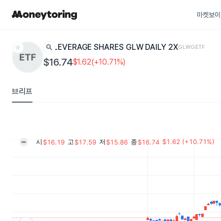
마켓보이
star
search
LEVERAGE SHARES GLW DAILY 2X
GLWG
ETF
$16.74
$1.62(+10.71%)
브리프