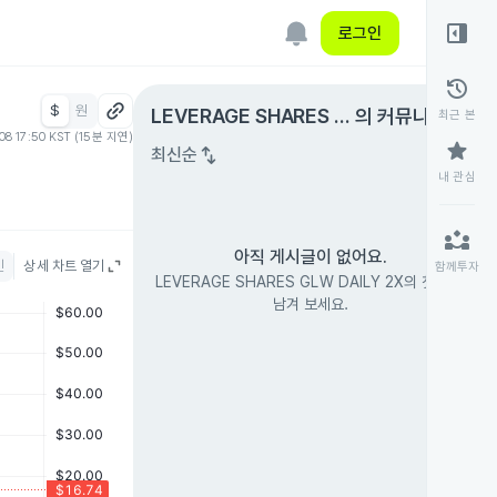
right_panel_open
로그인
history
$
원
expand_circle_right
LEVERAGE SHARES G
의 커뮤니티
최근 본
08 17:50 KST (15분 지연)
LW DAILY 2X
star
swap_vert
최신순
내 관심
partner_exchange
아직 게시글이 없어요.
인
상세 차트 열기
함께투자
LEVERAGE SHARES GLW DAILY 2X의 첫 글을
남겨 보세요.