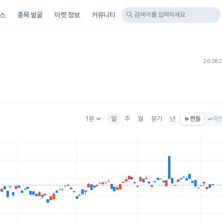
search
스
종목 발굴
마켓 정보
커뮤니티
검색어를 입력하세요
26.08.
keyboard_arrow_down
1분
일
주
월
분기
년
캔들
라