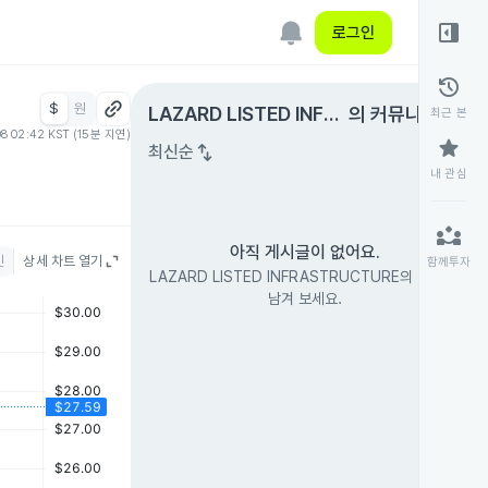
right_panel_open
로그인
history
$
원
expand_circle_right
LAZARD LISTED INFRA
의 커뮤니티
최근 본
08 02:42 KST (15분 지연)
STRUCTURE
star
swap_vert
최신순
내 관심
partner_exchange
아직 게시글이 없어요.
인
상세 차트 열기
함께투자
LAZARD LISTED INFRASTRUCTURE의 첫 글을
남겨 보세요.