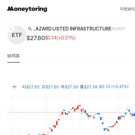
마켓보이
star
search
LAZARD LISTED INFRASTRUCTURE
GLIX
ETF
$27.60
$0.14(+0.51%)
브리프