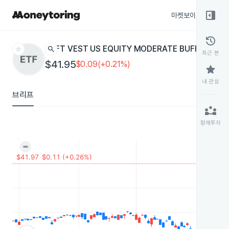
right_panel_open
마켓보이스
종목
history
star
search
FT VEST US EQUITY MODERATE BUFFER - JU
최근 본
$41.95
$0.09(+0.21%)
star
내 관심
브리프
partner_exchange
함께투자