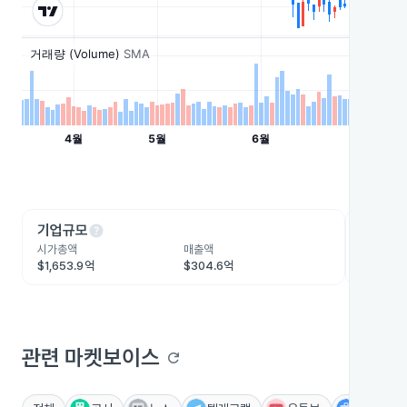
help
he
기업규모
수익성
시가총액
매출액
영업이익
$1,653.9억
$304.6억
$124.9
관련 마켓보이스
refresh