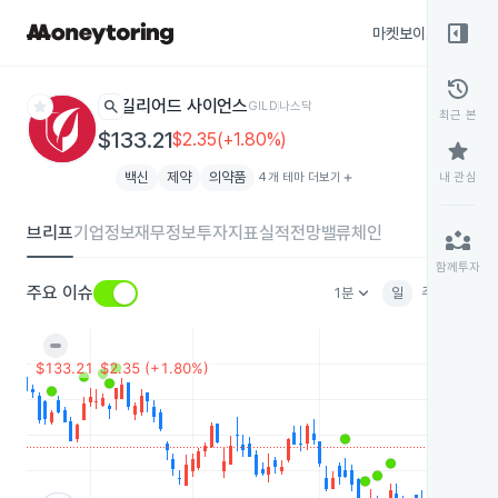
right_panel_open
마켓보이스
종목
history
star
search
길리어드 사이언스
GILD
나스닥
최근 본
$133.21
$2.35(+1.80%)
star
백신
제약
의약품
4개 테마 더보기
add
내 관심
브리프
기업정보
재무정보
투자지표
실적전망
밸류체인
partner_exchange
함께투자
keyboard_arrow_down
주요 이슈
1분
일
주
월
분