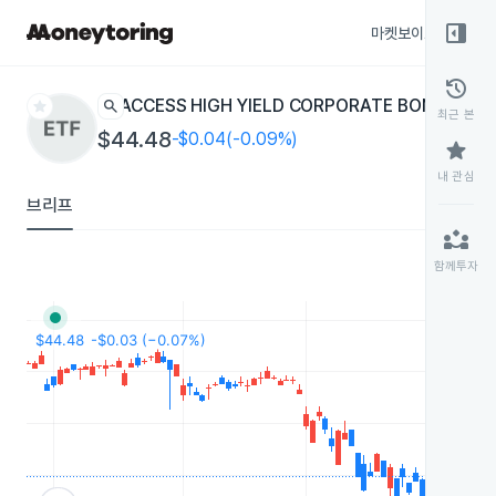
right_panel_open
마켓보이스
종목
history
star
search
ACCESS HIGH YIELD CORPORATE BOND
GHYB
ET
최근 본
$44.48
-$0.04(-0.09%)
star
내 관심
브리프
partner_exchange
함께투자