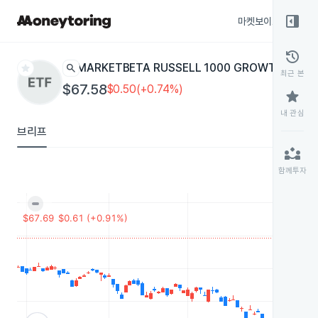
right_panel_open
마켓보이스
종목
history
star
search
MARKETBETA RUSSELL 1000 GROWTH EQUI
최근 본
$67.58
$0.50(+0.74%)
star
내 관심
브리프
partner_exchange
함께투자