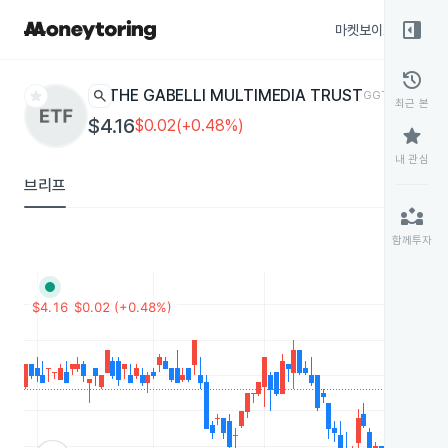
right_panel_open
마켓보이스
종목
history
star
search
THE GABELLI MULTIMEDIA TRUST
GGT
ETF
최근 본
$4.16
$0.02(+0.48%)
star
내 관심
브리프
partner_exchange
함께투자