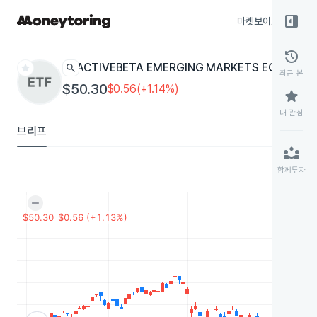
right_panel_open
마켓보이스
종목
history
star
search
ACTIVEBETA EMERGING MARKETS EQUITY
GE
최근 본
$50.30
$0.56(+1.14%)
star
내 관심
브리프
partner_exchange
함께투자