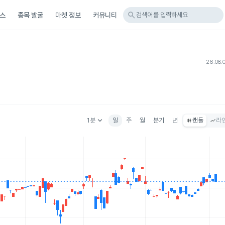
search
스
종목 발굴
마켓 정보
커뮤니티
검색어를 입력하세요
26.08.
keyboard_arrow_down
1분
일
주
월
분기
년
캔들
라