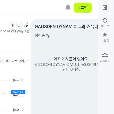
right_panel_open
로그인
history
$
원
expand_circle_right
GADSDEN DYNAMIC M
의 커뮤니티
최근 본
06 00:57 KST (15분 지연)
ULTI-ASSET
star
swap_vert
최신순
내 관심
partner_exchange
아직 게시글이 없어요.
인
상세 차트 열기
함께투자
GADSDEN DYNAMIC MULTI-ASSET의 첫 글을
남겨 보세요.