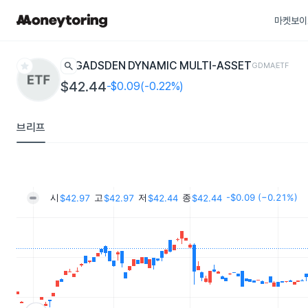
마켓보이
star
search
GADSDEN DYNAMIC MULTI-ASSET
GDMA
ETF
$42.44
-$0.09(-0.22%)
브리프