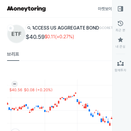
right_panel_open
마켓보이스
종목
history
star
search
ACCESS US AGGREGATE BOND
GCOR
ETF
최근 본
$40.59
$0.11(+0.27%)
star
내 관심
브리프
partner_exchange
함께투자