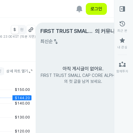
right_panel_open
로그인
history
$
원
expand_circle_right
FIRST TRUST SMALL
의 커뮤니티
최근 본
06 23:00 KST (15분 지연)
CAP CORE ALPHADEX
star
swap_vert
최신순
내 관심
partner_exchange
아직 게시글이 없어요.
인
상세 차트 열기
함께투자
FIRST TRUST SMALL CAP CORE ALPHADEX
의 첫 글을 남겨 보세요.