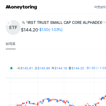
마켓보이
star
search
FIRST TRUST SMALL CAP CORE ALPHADEX
FY
$144.20
-$1.50(-1.03%)
브리프