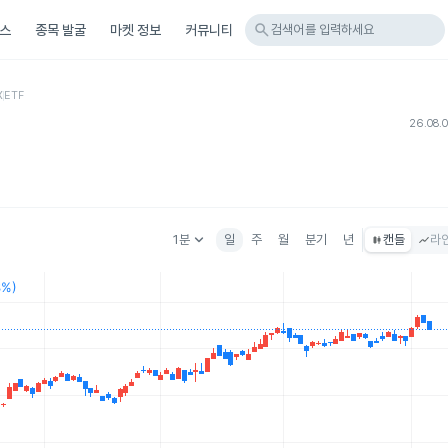
search
스
종목 발굴
마켓 정보
커뮤니티
검색어를 입력하세요
X
ETF
26.08.
keyboard_arrow_down
1분
일
주
월
분기
년
캔들
라