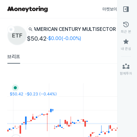
right_panel_open
마켓보이스
종목
history
star
search
AMERICAN CENTURY MULTISECTOR FLOATIN
최근 본
$50.42
-$0.00(-0.00%)
star
내 관심
브리프
partner_exchange
함께투자