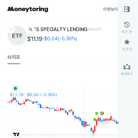
right_panel_open
마켓보이스
종목
history
star
search
FS SPECIALTY LENDING
FSSL
ETF
최근 본
$11.19
-$0.04(-0.36%)
star
내 관심
브리프
partner_exchange
함께투자