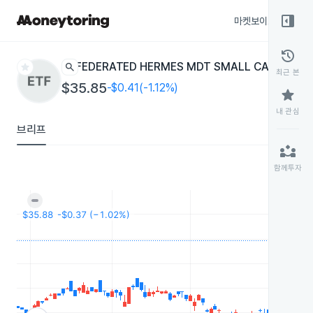
right_panel_open
마켓보이스
종목
history
star
search
FEDERATED HERMES MDT SMALL CAP CORE
F
최근 본
$35.85
-$0.41(-1.12%)
star
내 관심
브리프
partner_exchange
함께투자