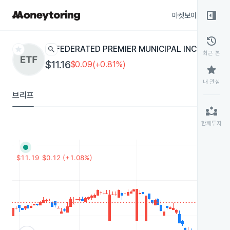
right_panel_open
마켓보이스
종목
history
star
search
FEDERATED PREMIER MUNICIPAL INCOME
FMN
최근 본
$11.16
$0.09(+0.81%)
star
내 관심
브리프
partner_exchange
함께투자