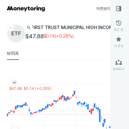
right_panel_open
마켓보이스
종목
history
star
search
FIRST TRUST MUNICIPAL HIGH INCOME
FMHI
ET
최근 본
$47.88
$0.14(+0.28%)
star
내 관심
브리프
partner_exchange
함께투자