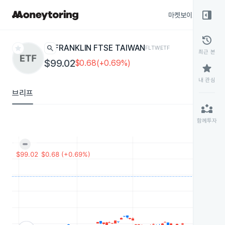
right_panel_open
마켓보이스
종목
history
star
search
FRANKLIN FTSE TAIWAN
FLTW
ETF
최근 본
$99.02
$0.68(+0.69%)
star
내 관심
브리프
partner_exchange
함께투자