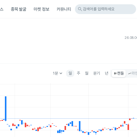
search
스
종목 발굴
마켓 정보
커뮤니티
검색어를 입력하세요
26.08.
keyboard_arrow_down
1분
일
주
월
분기
년
캔들
라