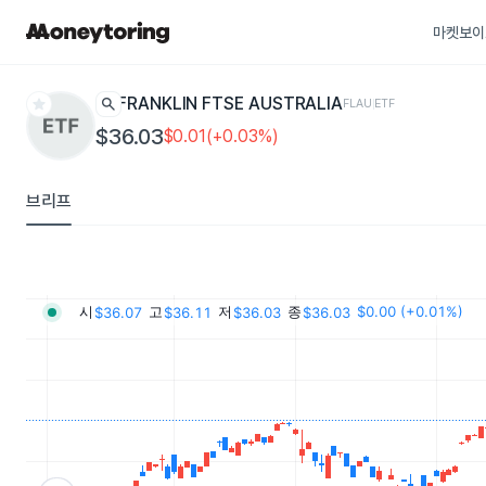
마켓보이
star
search
FRANKLIN FTSE AUSTRALIA
FLAU
ETF
$36.03
$0.01(+0.03%)
브리프