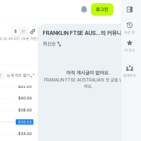
right_panel_open
로그인
history
$
원
expand_circle_right
FRANKLIN FTSE AUST
의 커뮤니티
최근 본
06 20:49 KST (15분 지연)
RALIA
star
swap_vert
최신순
내 관심
partner_exchange
아직 게시글이 없어요.
인
상세 차트 열기
함께투자
FRANKLIN FTSE AUSTRALIA의 첫 글을 남겨 보
세요.