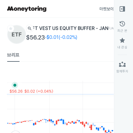
right_panel_open
마켓보이스
종목
history
star
search
FT VEST US EQUITY BUFFER - JAN
FJAN
ETF
최근 본
$56.23
-$0.01(-0.02%)
star
내 관심
브리프
partner_exchange
함께투자