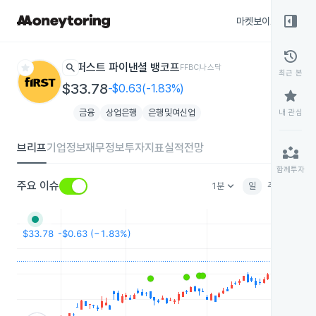
right_panel_open
마켓보이스
종목
history
star
search
퍼스트 파이낸셜 뱅코프
FFBC
나스닥
최근 본
$33.78
-$0.63(-1.83%)
star
금융
상업은행
은행및여신업
내 관심
브리프
기업정보
재무정보
투자지표
실적전망
partner_exchange
함께투자
keyboard_arrow_down
주요 이슈
1분
일
주
월
분