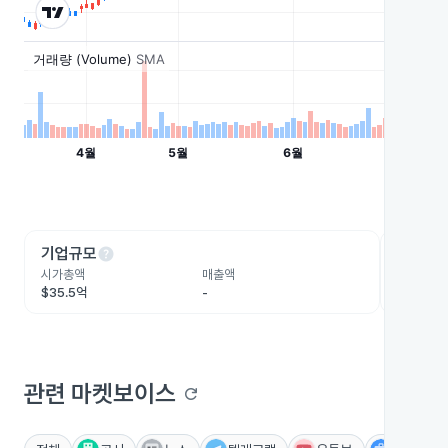
help
he
기업규모
수익성
시가총액
매출액
영업이익
$35.5억
-
$5.3억
관련 마켓보이스
refresh