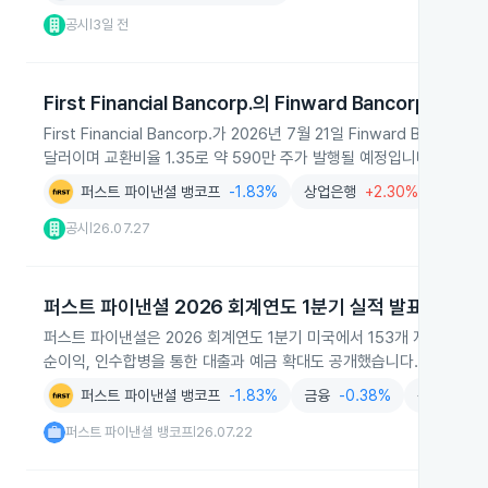
공시
3일 전
|
First Financial Bancorp.의 Finward Bancorp. 인수
First Financial Bancorp.가 2026년 7월 21일 Finward
달러이며 교환비율 1.35로 약 590만 주가 발행될 예정입니다.
퍼스트 파이낸셜 뱅코프
-1.83%
상업은행
+2.30%
은행및
공시
26.07.27
|
퍼스트 파이낸셜 2026 회계연도 1분기 실적 발표
퍼스트 파이낸셜은 2026 회계연도 1분기 미국에서 153개 지점을 운영하
순이익, 인수합병을 통한 대출과 예금 확대도 공개했습니다.
퍼스트 파이낸셜 뱅코프
-1.83%
금융
-0.38%
상업은행
+
퍼스트 파이낸셜 뱅코프
26.07.22
|