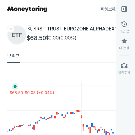
right_panel_open
마켓보이스
종목
history
star
search
FIRST TRUST EUROZONE ALPHADEX
FEUZ
ETF
최근 본
$68.50
$0.00(0.00%)
star
내 관심
브리프
partner_exchange
함께투자