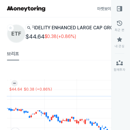
right_panel_open
마켓보이스
종목
history
star
search
FIDELITY ENHANCED LARGE CAP GROWTH
FEL
최근 본
$44.64
$0.38(+0.86%)
star
내 관심
브리프
partner_exchange
함께투자