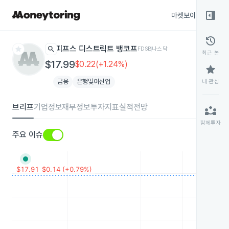
right_panel_open
마켓보이스
종목
history
star
search
피프스 디스트릭트 뱅코프
FDSB
나스닥
최근 본
$17.99
$0.22(+1.24%)
star
금융
은행및여신업
내 관심
브리프
기업정보
재무정보
투자지표
실적전망
partner_exchange
함께투자
주요 이슈