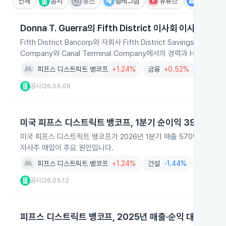
전체
공시
뉴스
텔레그램
유튜브
IR
Donna T. Guerra의 Fifth District 이사회 이사 임명
Fifth District Bancorp와 자회사 Fifth District Savings B
Company와 Canal Terminal Company에서의 경력과 Hiberni
피프스 디스트릭트 뱅코프
+1.24%
금융
+0.52%
은행및여
공시
26.06.09
|
미국 피프스 디스트릭트 뱅코프, 1분기 순이익 396% 급
미국 피프스 디스트릭트 뱅코프가 2026년 1분기 매출 570만 달러와 
자사주 매입이 주요 원인입니다.
피프스 디스트릭트 뱅코프
+1.24%
건설
-1.44%
공시
26.05.12
|
피프스 디스트릭트 뱅코프, 2025년 매출·순익 대폭 성장