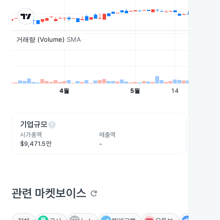
help
he
기업규모
수익성
시가총액
매출액
영업이익
$9,471.5만
-
$390.2
관련 마켓보이스
refresh