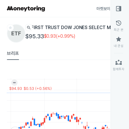
right_panel_open
마켓보이스
종목
history
star
search
FIRST TRUST DOW JONES SELECT MICRO CA
최근 본
$95.33
$0.93(+0.99%)
star
내 관심
브리프
partner_exchange
함께투자