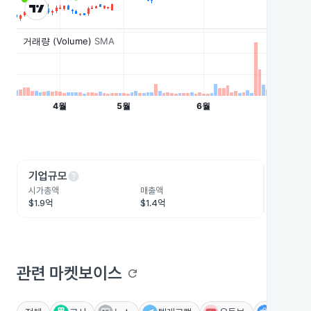
help
he
기업규모
수익성
시가총액
매출액
영업이익
$1.9억
$1.4억
-$1,570
관련 마켓보이스
refresh