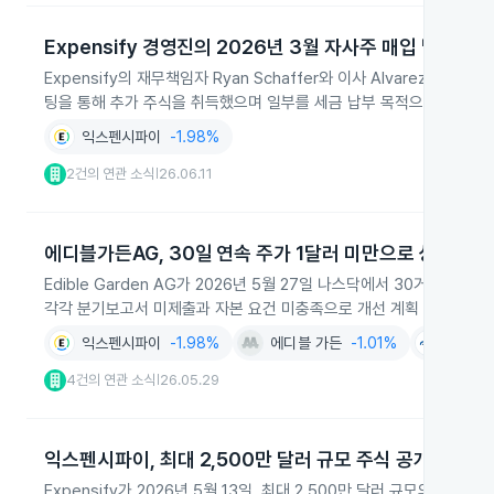
Expensify 경영진의 2026년 3월 자사주 매입 및 RSU
Expensify의 재무책임자 Ryan Schaffer와 이사 Alvarez Div
팅을 통해 추가 주식을 취득했으며 일부를 세금 납부 목적으로 매도했
익스펜시파이
-1.98%
2건의 연관 소식
26.06.11
|
에디블가든AG, 30일 연속 주가 1달러 미만으로 상장폐지
Edible Garden AG가 2026년 5월 27일 나스닥에서 30거래일 
각각 분기보고서 미제출과 자본 요건 미충족으로 개선 계획 제출을 요
익스펜시파이
-1.98%
에디블 가든
-1.01%
클라우
4건의 연관 소식
26.05.29
|
익스펜시파이, 최대 2,500만 달러 규모 주식 공개매수 시
Expensify가 2026년 5월 13일, 최대 2,500만 달러 규모의 C