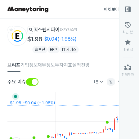
right_panel_open
마켓보이스
종목
history
star
search
익스펜시파이
EXFY
나스닥
최근 본
$1.98
-$0.04(-1.98%)
star
솔루션
ERP
IT서비스
내 관심
브리프
기업정보
재무정보
투자지표
실적전망
partner_exchange
함께투자
keyboard_arrow_down
주요 이슈
1분
일
주
월
분