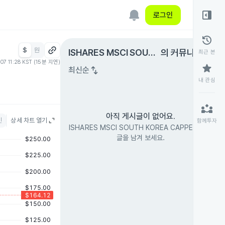
right_panel_open
로그인
history
$
원
expand_circle_right
ISHARES MSCI SOUTH
의 커뮤니티
최근 본
.07 11:28 KST (15분 지연)
KOREA CAPPED
star
swap_vert
최신순
내 관심
partner_exchange
아직 게시글이 없어요.
인
상세 차트 열기
함께투자
ISHARES MSCI SOUTH KOREA CAPPED의 첫
글을 남겨 보세요.