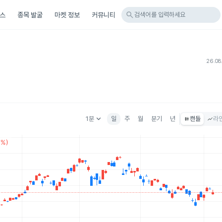
search
스
종목 발굴
마켓 정보
커뮤니티
검색어를 입력하세요
26.08
keyboard_arrow_down
1분
일
주
월
분기
년
캔들
라