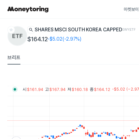
마켓보이
star
search
ISHARES MSCI SOUTH KOREA CAPPED
EWY
ETF
$164.12
-$5.02(-2.97%)
브리프