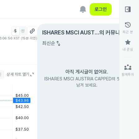
right_panel_open
로그인
history
$
원
expand_circle_right
ISHARES MSCI AUSTRI
의 커뮤니티
최근 본
08 06:56 KST (15분 지연)
A CAPPED
star
swap_vert
최신순
내 관심
partner_exchange
아직 게시글이 없어요.
인
상세 차트 열기
함께투자
ISHARES MSCI AUSTRIA CAPPED의 첫 글을
남겨 보세요.