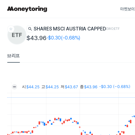
마켓보이
star
search
ISHARES MSCI AUSTRIA CAPPED
EWO
ETF
$43.96
-$0.30(-0.68%)
브리프