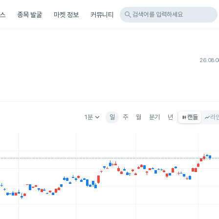
search
스
종목 발굴
마켓 정보
커뮤니티
검색어를 입력하세요
26.08.
keyboard_arrow_down
1분
일
주
월
분기
년
캔들
라