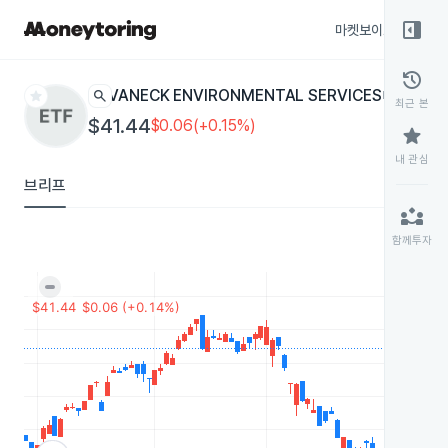
right_panel_open
마켓보이스
종목
history
star
search
VANECK ENVIRONMENTAL SERVICES
EVX
ETF
최근 본
$41.44
$0.06(+0.15%)
star
내 관심
브리프
partner_exchange
함께투자