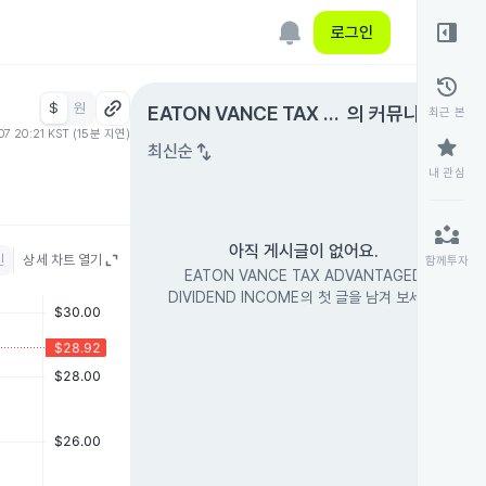
right_panel_open
로그인
history
$
원
expand_circle_right
EATON VANCE TAX A
의 커뮤니티
최근 본
07 20:21 KST (15분 지연)
DVANTAGED DIVIDEN
star
swap_vert
최신순
D INCOME
내 관심
partner_exchange
아직 게시글이 없어요.
인
상세 차트 열기
함께투자
EATON VANCE TAX ADVANTAGED
DIVIDEND INCOME의 첫 글을 남겨 보세요.