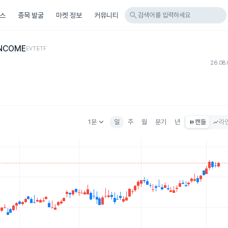
search
스
종목 발굴
마켓 정보
커뮤니티
검색어를 입력하세요
INCOME
EVT
ETF
26.08.
keyboard_arrow_down
1분
일
주
월
분기
년
캔들
라