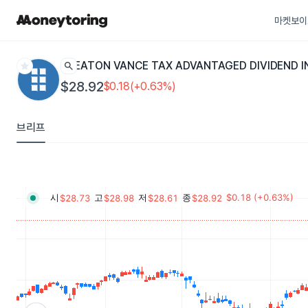
마켓보이
star
search
EATON VANCE TAX ADVANTAGED DIVIDEND 
$28.92
$0.18(+0.63%)
브리프