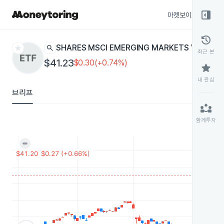
right_panel_open
마켓보이스
종목
history
star
search
ISHARES MSCI EMERGING MARKETS VALUE 
최근 본
$41.23
$0.30(+0.74%)
star
내 관심
브리프
partner_exchange
함께투자