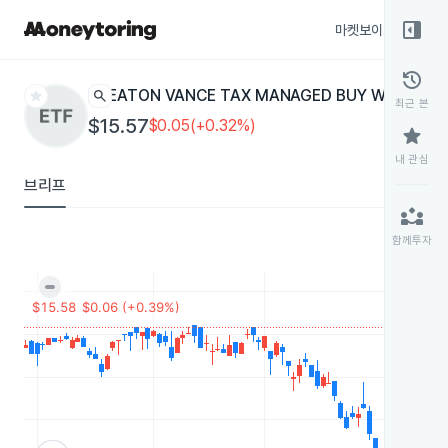
right_panel_open
마켓보이스
종목
history
star
search
EATON VANCE TAX MANAGED BUY WRITE IN
최근 본
$15.57
$0.05(+0.32%)
star
내 관심
브리프
partner_exchange
함께투자