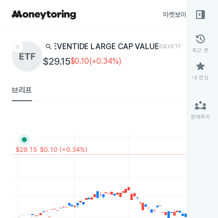
right_panel_open
마켓보이스
종목
history
star
search
EVENTIDE LARGE CAP VALUE
ESLV
ETF
최근 본
$29.15
$0.10(+0.34%)
star
내 관심
브리프
partner_exchange
함께투자